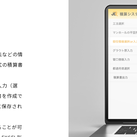
法などの情
式の積算書
入力（選
書を作成で
に保存され
。
ることが可