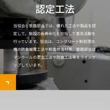
認定工法
当協会と管路部会では、優れた工法や製品を認
定して、施設の長寿命化を目指して普及活動を
行っています。協会は、コンクリート制処理水
槽の防食被覆工法や断面修復材等、管路部会は
マンホールの更生工法や防食工法等をラインナ
ップしています。