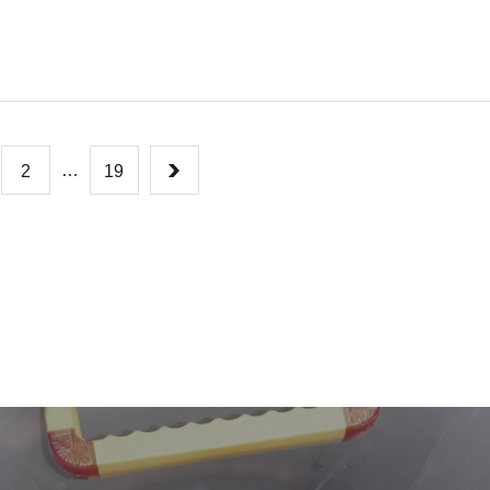
…
2
19