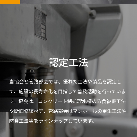
認定工法
当協会と管路部会では、優れた工法や製品を認定し
て、施設の長寿命化を目指して普及活動を行っていま
す。協会は、コンクリート制処理水槽の防食被覆工法
や断面修復材等、管路部会はマンホールの更生工法や
防食工法等をラインナップしています。