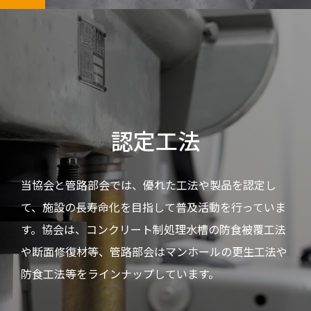
認定工法
当協会と管路部会では、優れた工法や製品を認定し
て、施設の長寿命化を目指して普及活動を行っていま
す。協会は、コンクリート制処理水槽の防食被覆工法
や断面修復材等、管路部会はマンホールの更生工法や
防食工法等をラインナップしています。