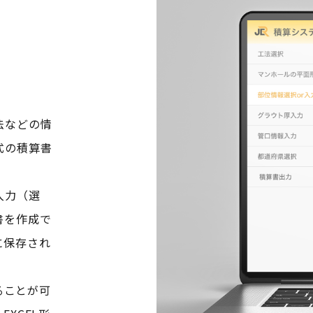
法などの情
式の積算書
入力（選
書を作成で
に保存され
。
ることが可