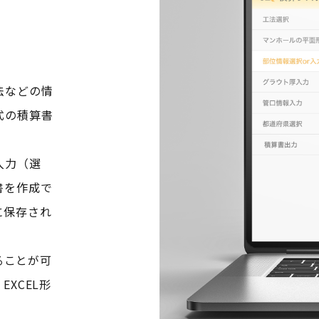
法などの情
式の積算書
入力（選
書を作成で
に保存され
。
ることが可
XCEL形