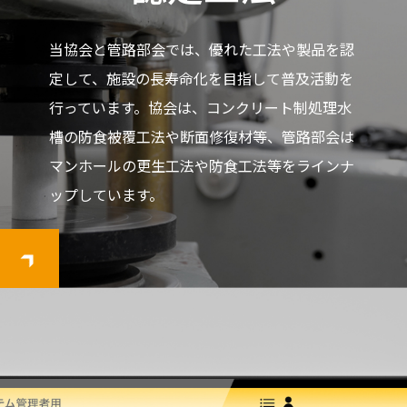
当協会と管路部会では、優れた工法や製品を認
定して、施設の長寿命化を目指して普及活動を
行っています。協会は、コンクリート制処理水
槽の防食被覆工法や断面修復材等、管路部会は
マンホールの更生工法や防食工法等をラインナ
ップしています。