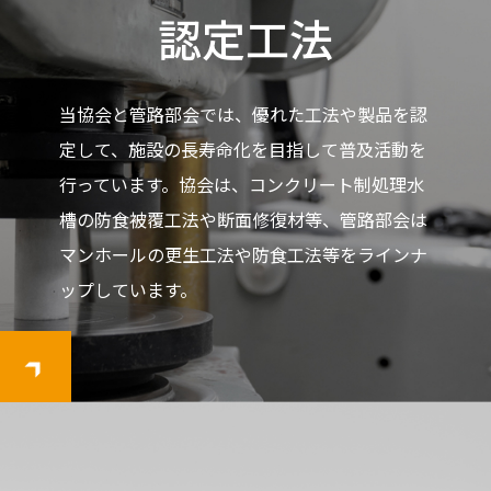
認定工法
当協会と管路部会では、優れた工法や製品を認
定して、施設の長寿命化を目指して普及活動を
行っています。協会は、コンクリート制処理水
槽の防食被覆工法や断面修復材等、管路部会は
マンホールの更生工法や防食工法等をラインナ
ップしています。