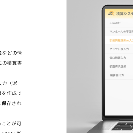
法などの情
式の積算書
入力（選
書を作成で
に保存され
。
ることが可