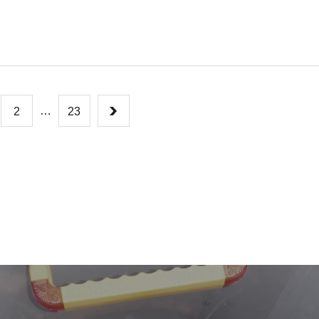
…
2
23