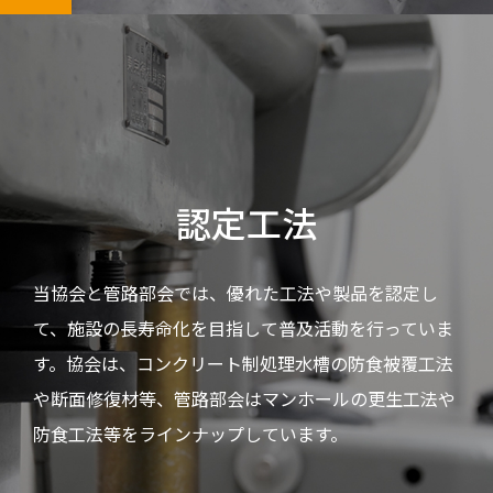
認定工法
当協会と管路部会では、優れた工法や製品を認定し
て、施設の長寿命化を目指して普及活動を行っていま
す。協会は、コンクリート制処理水槽の防食被覆工法
や断面修復材等、管路部会はマンホールの更生工法や
防食工法等をラインナップしています。